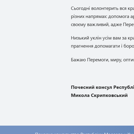
Сьогодні волонтерить вся кр
різних напрямах: допомога а
своєму важливий, адже Перемо
Низький уклін усім вам за кр
прагнення допомагати і боро
Бажаю Перемоги, миру, оптим
Почесний консул Респуб
Микола Скрипковський