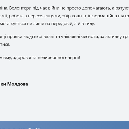
аїна. Волонтери під час війни не просто допомагають, а ряту
рмії, робота з переселенцями, збір коштів, інформаційна під
га кується не лише на передовій, а й в тилу.
ащі прояви людської вдачі та унікальні чесноти, за активну 
тися.
ізму, здоров’я та невичерпної енергії!
ліки Молдова