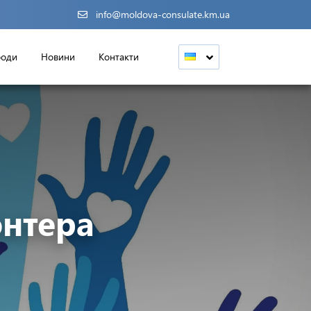
info@moldova-consulate.km.ua
роди
Новини
Контакти
нтера