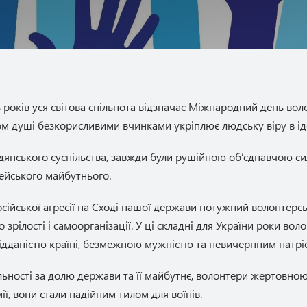
 років уся світова спільнота відзначає Міжнародний день воло
ом душі безкорисливими вчинками укріплює людську віру в ід
дянського суспільства, завжди були рушійною об’єднавчою с
пейського майбутнього.
російської агресії на Сході нашої держави потужний волонтерсь
о зрілості і самоорганізації. У ці складні для України роки вол
відданістю країні, безмежною мужністю та невичерпним патрі
альності за долю держави та її майбутнє, волонтери жертов
ї, вони стали надійним тилом для воїнів.