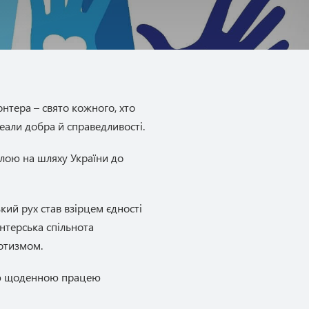
нтера – свято кожного, хто
еали добра й справедливості.
илою на шляху України до
кий рух став взірцем єдності
онтерська спільнота
отизмом.
ною щоденною працею