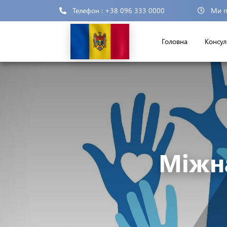
Телефон : +38 096 333 0000
Ми п
Головна
Консул
Міжн