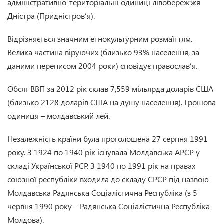
адміністративно-територіальні одиниці лівобережжя
Дністра (Придністров’я).
Відрізняється значним етнокультурним розмаїттям.
Велика частина віруючих (близько 93% населення, за
даними переписом 2004 роки) сповідує православ’я.
Обсяг ВВП за 2012 рік склав 7,559 мільярда доларів США
(близько 2128 доларів США на душу населення). Грошова
одиниця – молдавський лей.
Незалежність країни була проголошена 27 серпня 1991
року. З 1924 по 1940 рік існувала Молдавська АРСР у
складі Української РСР. З 1940 по 1991 рік на правах
союзної республіки входила до складу СРСР під назвою
Молдавська Радянська Соціалістична Республіка (з 5
червня 1990 року – Радянська Соціалістична Республіка
Молдова).