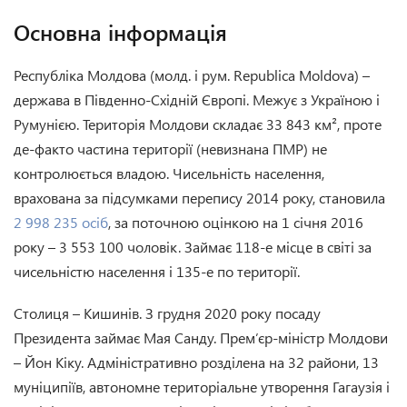
Основна інформація
Республіка Молдова (молд. і рум. Republica Moldova) –
держава в Південно-Східній Європі. Межує з Україною і
Румунією. Територія Молдови складає 33 843 км², проте
де-факто частина території (невизнана ПМР) не
контролюється владою. Чисельність населення,
врахована за підсумками перепису 2014 року, становила
2 998 235 осіб
, за поточною оцінкою на 1 січня 2016
року – 3 553 100 чоловік. Займає 118-е місце в світі за
чисельністю населення і 135-е по території.
Столиця – Кишинів. З грудня 2020 року посаду
Президента займає Мая Санду. Прем’єр-міністр Молдови
– Йон Кіку. Адміністративно розділена на 32 райони, 13
муніципіїв, автономне територіальне утворення Гагаузія і