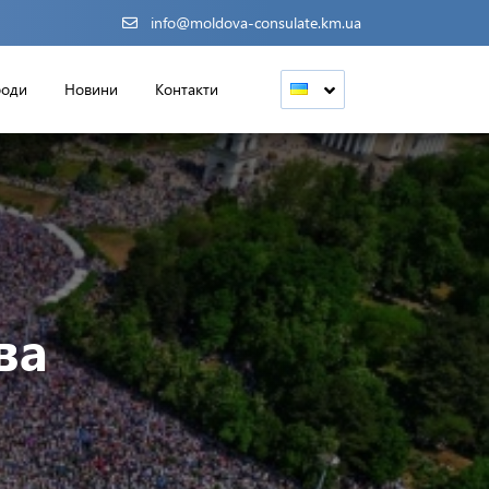
info@moldova-consulate.km.ua
роди
Новини
Контакти
ва