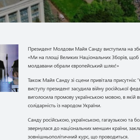
Президент Молдови Майя Санду виступила на зб
«Ми на площі Великих Національних Зборів, щоб 
молдавани обрали європейський шлях!»
Також Майя Санду зі сцени привітала присутніх: “С
виступу президент засудила війну російської фед
виголосила промову українською мовою, в якій в
солідарність із народом України.
Санду російською, українською, гагаузькою та 
звернулася до національних меншин країни, закл
зовнішньополітичний курс, що проводиться.