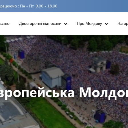
рацюємо :
Пн - Пт, 9.00 - 18.00
ьство
Двосторонні відносини
Про Молдову
Наго
вропейська Молдо