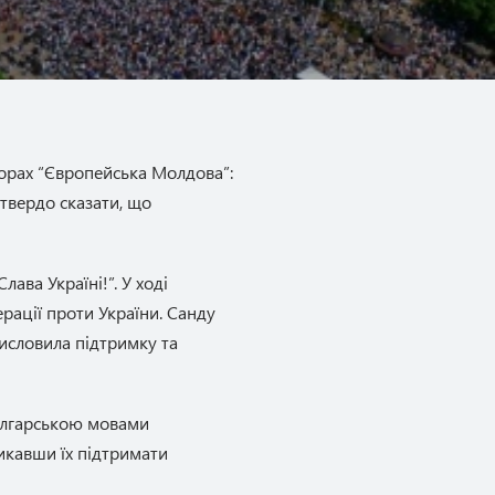
орах “Європейська Молдова”:
твердо сказати, що
лава Україні!”. У ході
ерації проти України. Санду
исловила підтримку та
болгарською мовами
икавши їх підтримати