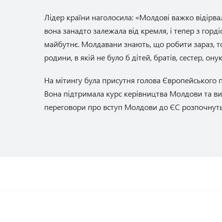
Лідер країни наголосила: «Молдові важко відірва
вона занадто залежала від кремля, і тепер з горд
майбутнє. Молдавани знають, що робити зараз, 
родини, в якій не було б дітей, братів, сестер, онук
На мітингу була присутня голова Європейського 
Вона підтримала курс керівництва Молдови та ви
переговори про вступ Молдови до ЄС розпочнуть