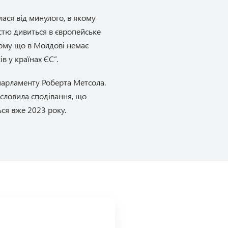
лася від минулого, в якому
істю дивиться в європейське
тому що в Молдові немає
ів у країнах ЄС”.
парламенту Роберта Метсола.
словила сподівання, що
ся вже 2023 року.