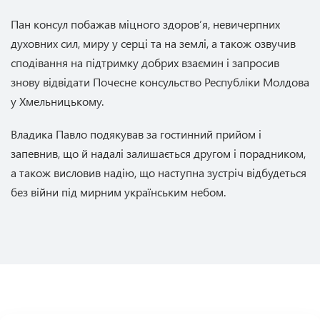
Пан консул побажав міцного здоров’я, невичерпних
духовних сил, миру у серці та на землі, а також озвучив
сподівання на підтримку добрих взаємин і запросив
знову відвідати Почесне консульство Республіки Молдова
у Хмельницькому.
Владика Павло подякував за гостинний прийом і
запевнив, що й надалі залишається другом і порадником,
а також висловив надію, що наступна зустріч відбудеться
без війни під мирним українським небом.