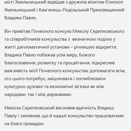
місті Хмельницький відвідав з дружнім візитом Єпископ
Хмельницький і Кам’янець-Подільський Преосвященний
Владика Павло.
Він привітав Почесного консула Миколу Скрипковського
та співробітників консульства з визначною подією у
житті дипломатичної установи – річницею відкриття.
Владика Павло побажав усім миру, Божого
благословення, розвитку та процвітання, підкреслив
важливість місії Почесного консульства: допомагати всім,
хто цього потребує, зміцнювати і поглиблювати
культурно-духовні та економічні зв’язки як між
народами, так і між державами.
Микола Скрипковський висловив вдячність Владиці
Павлу і запевнив, що й надалі консульство працюватиме
на благо громадян.