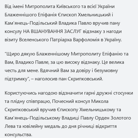
Від імені Митрополита Київського та всієї України
Блаженнішого Епіфанія Єпископ Хмельницький і
Кам’янець-Подільський Владика Павло вручив пану
консулу НА ВШАНУВАННЯ ЗАСЛУГ відзнаку з нагоди
візиту Вселенського Патріарха Варфоломія в Україну.
“Щиро дякую Блаженнішому Митрополиту Епіфанію та
Вам, Владико Павле, за цю високу відзнаку. Це велика
честь для мене. Вдячний Вам за довіру і безумовну
підтримку”, – наголосив пан Скрипковський.
Користуючись нагодою відзначити гарні дружні стосунки
та плідну співпрацю, Почесний консул Микола
Скрипковський вручив Єпископу Хмельницькому та
Кам’янець-Подільському Владиці Павлу Орден Золотого
Лева та ювілейну медаль до дня річниці відкриття
консульства.