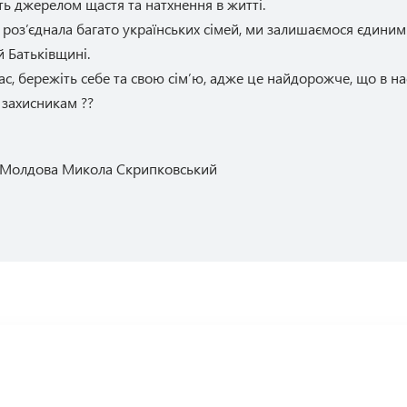
уть джерелом щастя та натхнення в житті.
а роз’єднала багато українських сімей, ми залишаємося єдин
й Батьківщині.
нас, бережіть себе та свою сім’ю, адже це найдорожче, що в на
захисникам ??
и Молдова Микола Скрипковський