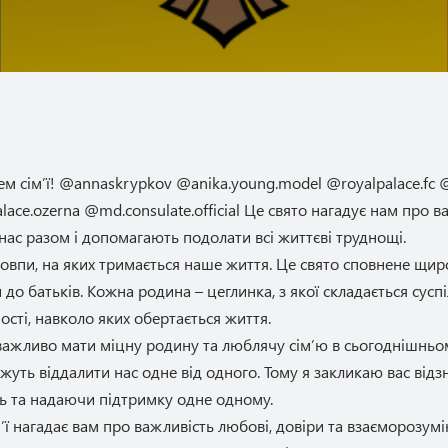
м сім’ї! @annaskrypkov @anika.young.model @royalpalace.fc @
palace.ozerna @md.consulate.official Це свято нагадує нам про 
 нас разом і допомагають подолати всі життєві труднощі.
 стовпи, на яких тримається наше життя. Це свято сповнене щир
до батьків. Кожна родина – цеглинка, з якої складається сусп
ності, навколо яких обертається життя.
 важливо мати міцну родину та люблячу сім’ю в сьогоднішньому
ожуть віддалити нас одне від одного. Тому я закликаю вас від
сь та надаючи підтримку одне одному.
ї нагадає вам про важливість любові, довіри та взаєморозумін