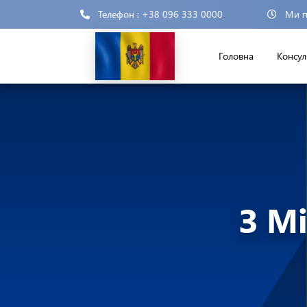
Телефон : +38 096 333 0000
Ми п
Головна
Консул
З М