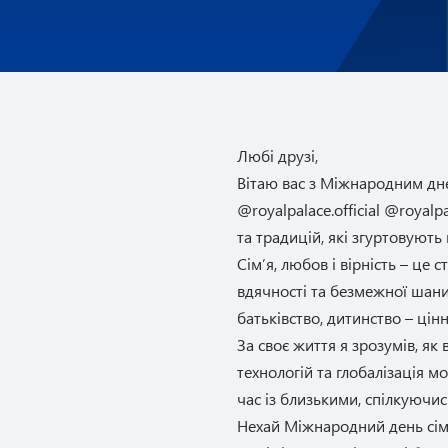
Любі друзі,
Вітаю вас з Міжнародним дне
@royalpalace.official @royal
та традицій, які згуртовують
Сім’я, любов і вірність – це
вдячності та безмежної шани 
батьківство, дитинство – цін
За своє життя я зрозумів, як
технологій та глобалізація м
час із близькими, спілкуючи
Нехай Міжнародний день сім’