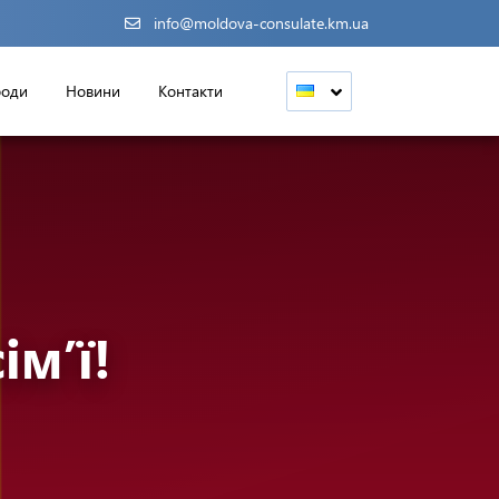
info@moldova-consulate.km.ua
роди
Новини
Контакти
м’ї!