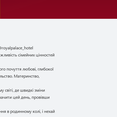
royalpalace_hotel
важливість сімейних цінностей
ого почуття любові, глибокої
ільство. Материнство,
 світі, де швидкі зміни
значити цей день, провівши
ня в родинному колі, і нехай