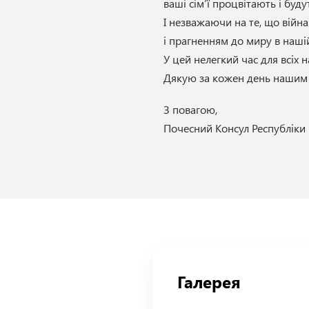
ваші сім’ї процвітають і буд
І незважаючи на те, що війн
і прагненням до миру в наші
У цей нелегкий час для всіх 
Дякую за кожен день нашим 
З повагою,
Почесний Консул Республік
Галерея