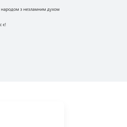
им народом з незламним духом
с є!