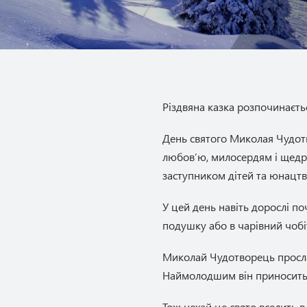
Різдвяна казка розпочинаєть
День святого Миколая Чудотв
любов’ю, милосердям і щедрі
заступником дітей та юнацтв
У цей день навіть дорослі п
подушку або в чарівний чобі
Миколай Чудотворець просла
Наймолодшим він приносить п
Тож нехай це свято вселить в