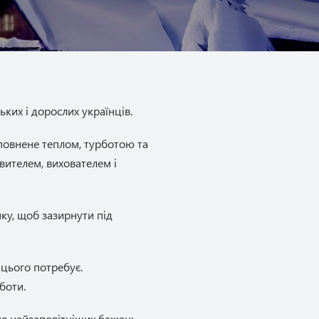
ких і дорослих українців.
сповнене теплом, турботою та
вителем, вихователем і
ку, щоб зазирнути під
цього потребує.
боти.
ння найзаповітніших бажань.