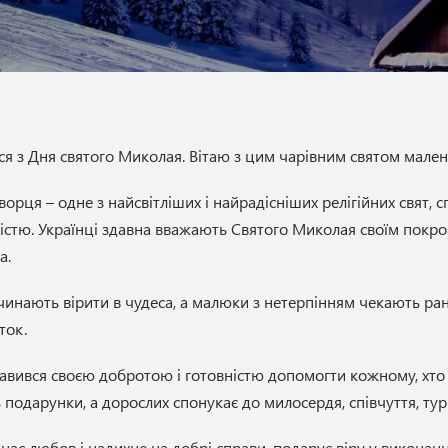
ся з Дня святого Миколая. Вітаю з цим чарівним святом малень
орця – одне з найсвітліших і найрадісніших релігійних свят, 
стю. Українці здавна вважають Святого Миколая своїм покро
а.
очинають вірити в чудеса, а малюки з нетерпінням чекають ран
ток.
вився своєю добротою і готовністю допомогти кожному, хто 
одарунки, а дорослих спонукає до милосердя, співчуття, тур
 нас любов і надихне на добрі справи, подарує віру у викона