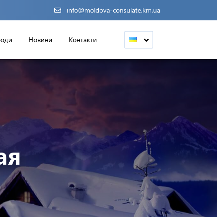
info@moldova-consulate.km.ua
роди
Новини
Контакти
ая