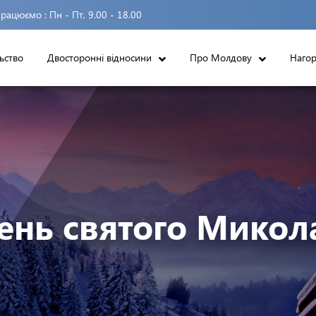
рацюємо :
Пн - Пт, 9.00 - 18.00
ьство
Двосторонні відносини
Про Молдову
Наго
ень святого Микол