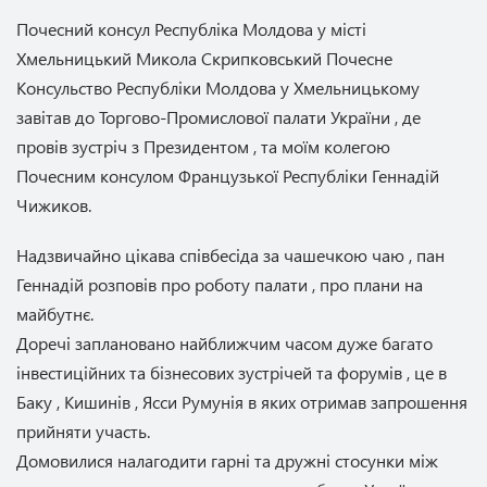
Почесний консул Республіка Молдова у місті
Хмельницький Микола Скрипковський Почесне
Консульство Республіки Молдова у Хмельницькому
завітав до Торгово-Промислової палати України , де
провів зустріч з Президентом , та моїм колегою
Почесним консулом Французької Республіки Геннадій
Чижиков.
Надзвичайно цікава співбесіда за чашечкою чаю , пан
Геннадій розповів про роботу палати , про плани на
майбутнє.
Доречі заплановано найближчим часом дуже багато
інвестиційних та бізнесових зустрічей та форумів , це в
Баку , Кишинів , Ясси Румунія в яких отримав запрошення
прийняти участь.
Домовилися налагодити гарні та дружні стосунки між