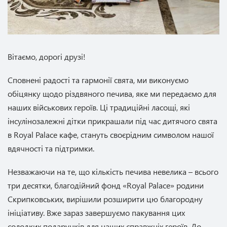
Вітаємо, дорогі друзі!
Сповнені радості та гармонії свята, ми виконуємо
обіцянку щодо різдвяного печива, яке ми передаємо для
наших військових героїв. Ці традиційні ласощі, які
інсулінозалежні дітки прикрашали під час дитячого свята
в Royal Palace кафе, стануть своєрідним символом нашої
вдячності та підтримки.
Незважаючи на те, що кількість печива невелика – всього
три десятки, благодійний фонд «Royal Palace» родини
Скрипковських, вирішили розширити цю благородну
ініціативу. Вже зараз завершуємо пакування цих
солодких подарунків для наших справжніх героїв. До