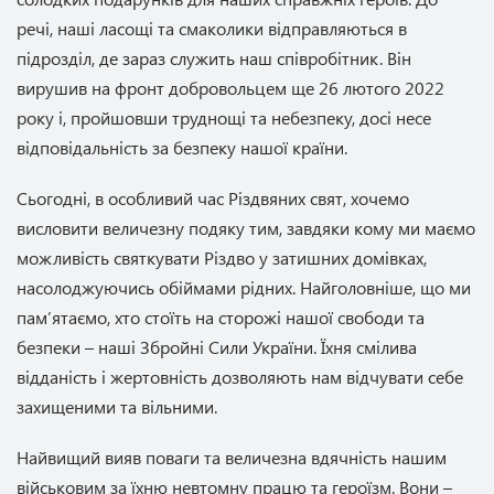
речі, наші ласощі та смаколики відправляються в
підрозділ, де зараз служить наш співробітник. Він
вирушив на фронт добровольцем ще 26 лютого 2022
року і, пройшовши труднощі та небезпеку, досі несе
відповідальність за безпеку нашої країни.
Сьогодні, в особливий час Різдвяних свят, хочемо
висловити величезну подяку тим, завдяки кому ми маємо
можливість святкувати Різдво у затишних домівках,
насолоджуючись обіймами рідних. Найголовніше, що ми
пам’ятаємо, хто стоїть на сторожі нашої свободи та
безпеки – наші Збройні Сили України. Їхня смілива
відданість і жертовність дозволяють нам відчувати себе
захищеними та вільними.
Найвищий вияв поваги та величезна вдячність нашим
військовим за їхню невтомну працю та героїзм. Вони –