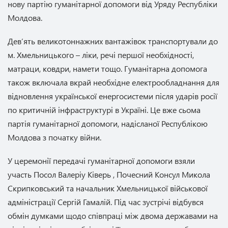
нову партію гуманітарної допомоги від Уряду Республіки
Молдова.
Дев’ять великотоннажних вантажівок транспортували до
м. Хмельницького – ліки, речі першої необхідності,
матраци, ковдри, намети тощо. Гуманітарна допомога
також включала вкрай необхідне електрообладнання для
відновлення української енергосистеми після ударів росії
по критичній інфраструктурі в Україні. Це вже сьома
партія гуманітарної допомоги, надісланої Республікою
Молдова з початку війни.
У церемонії передачі гуманітарної допомоги взяли
участь Посол Валеріу Ківерь , Почесний Консул Микола
Скрипковський та начальник Хмельницької військової
адміністрації Сергій Гамалій. Під час зустрічі відбувся
обмін думками щодо співпраці між двома державами на