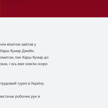
ім візитом завітав у
м Харш Кумар Джейн.
пломатом, пан Харш Кумар до
ках, і ось вже зовсім скоро
 трудовий туриз в Україну
вистачає робочих рук в