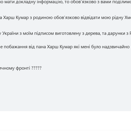
мо мати докладну інформацію, то обовʼязково з вами поділи
 Харш Кумар з родиною обовʼязково відвідати мою рідну Хме
 України з моїм підписом виготовлену з дерева, та дарунки з
ше побажання від пана Харш Кумар які мені було надзвичайно
чному фронті ?????