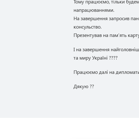
Тому працюємо, тільки буде
напрацюваннями.
На завершення запросив пана
консульство.
Презентував на памʼять карту
І на завершення найголовні
та миру Україні ????
Працюємо далі на дипломати
Дякую ??