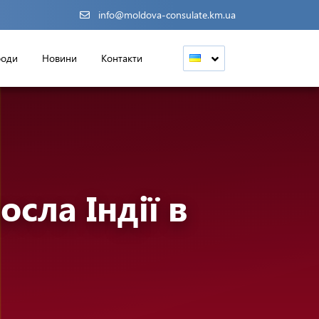
info@moldova-consulate.km.ua
роди
Новини
Контакти
сла Індії в