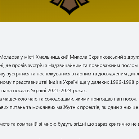
Молдова у місті Хмельницький Микола Скрипковський з дружн
раїні, де провів зустріч з Надзвичайним та повноважним посло
ву зустрітися та поспілкуватися з гарним та досвідченим ди
му представництві Індії в Україні ще у далеких 1996-1998 ро
ї пана посла в Україні 2021-2024 роках.
за чашечкою чаю та солодощами, якими пригощав пан посол.
вих питань та можливих майбутніх проектів, як один з них це
мств та компаній зі мною будуть згідні що зараз критично не 