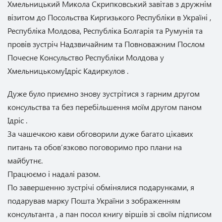
Хмельницький Микола Скрипковський завітав з дружнім
візитом до Посольства Киргизького Республіки в Україні ,
Республіка Молдова, Республіка Болгарія та Румунія та
провів зустріч Надзвичайним та Повноважним Послом
Почесне Консульство Республіки Молдова у
ХмельницькомуІдріс Кадиркулов .
Дуже було приємно знову зустрітися з гарним другом
консульства та без перебільшення моїм другом паном
Ідріс .
За чашечкою кави обговорили дуже багато цікавих
питань та обовʼязково поговоримо про плани на
майбутнє.
Працюємо і надалі разом.
По завершенню зустрічі обмінялися подарунками, я
подарував марку Пошта України з зображенням
консультанта , а пан посол книгу віршів зі своїм підписом