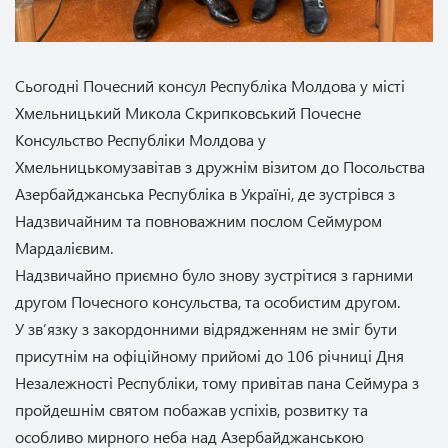
Сьогодні Почесний консул Республіка Молдова у місті
Хмельницький Микола Скрипковський Почесне
Консульство Республіки Молдова у
Хмельницькомузавітав з дружнім візитом до Посольства
Азербайджанська Республіка в Україні, де зустрівся з
Надзвичайним та повноважним послом Сеймуром
Мардалієвим.
Надзвичайно приємно було знову зустрітися з гарними
другом Почесного консульства, та особистим другом.
У звʼязку з закордонними відрядженням не зміг бути
присутнім на офіційному прийомі до 106 річниці Дня
Незалежності Республіки, тому привітав пана Сеймура з
пройдешнім святом побажав успіхів, розвитку та
особливо мирного неба над Азербайджанською