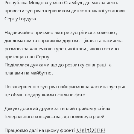
Республіка Молдова у місті Стамбул , де мав за честь
провести зустріч з керівником дипломатичної установи
Сергіу Гордуза.
Надзвичайно приємно вкотре зустрітися з колегою ,
дипломатом та справжнім другом . Цікава та насичена
розмова за чашечкою турецької кави , якою гостино
пригощав пан Сергіу .
Поділилися думками що до розвитку співпраці та
планами на майбутнє .
По завершенню зустрічі найприємніша частина зустрічі
це обмін подарунками і спільне фото .
Дякую дорогий друже за теплий прийом у стінах
Генерального консульства , до нових зустрічей.
Працюємо далі на цьому фронті
🇺🇦
🇲🇩
🇹🇷