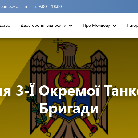
рацюємо :
Пн - Пт, 9.00 - 18.00
ьство
Двосторонні відносини
Про Молдову
Наго
я 3-Ї Окремої Танко
Бригади