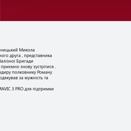
льницький Микола
ного друга , представника
Залізної Бригади
приємно знову зустрітися .
ндиру полковнику Роману
одякував за мужність та
MAVIC 3 PRO для підтримки