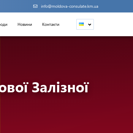
info@moldova-consulate.km.ua
роди
Новини
Контакти
вої Залізної