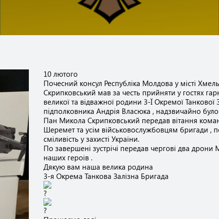
10 лютого
Почесний консул Республіка Молдова у місті Хме
Скрипковський мав за честь прийняти у гостях гар
великої та відважної родини 3-Ї Окремої Танкової 
підполковника Андрія Власюка , надзвичайно було 
Пан Микола Скрипковський передав вітання кома
Шеремет та усім військовослужбовцям бригади , п
сміливість у захисті Украіни.
По завершені зустрічі передав чергові два дрони 
наших героів .
Дякую вам наша велика родина
3-я Окрема Танкова Залізна Бригада