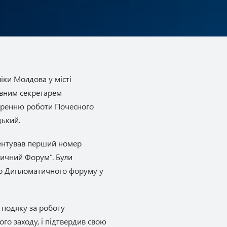
іки Молдова у місті
вним секретарем
оренню роботи Почесного
цький.
зентував перший номер
ичний Форум”. Були
го Дипломатичного форуму у
 подяку за роботу
ого заходу, і підтвердив свою