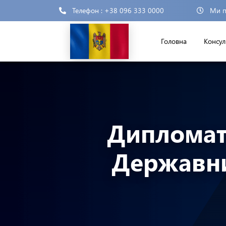
Телефон : +38 096 333 0000
Ми п
Головна
Консул
Дипломати
Державни