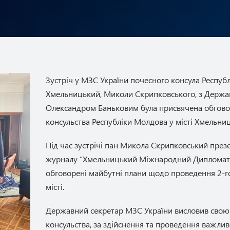
Зустріч у МЗС України почесного консула Республ
Хмельницький, Миколи Скрипковського, з Держа
Олександром Баньковим була присвячена обгов
консульства Республіки Молдова у місті Хмельни
Під час зустрічі пан Микола Скрипковський пре
журналу “Хмельницький Міжнародний Дипломат
обговорені майбутні плани щодо проведення 2-
місті.
Державний секретар МЗС України висловив свою
консульства, за здійснення та проведення важлив