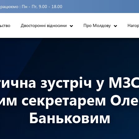
рацюємо :
Пн - Пт, 9.00 - 18.00
ьство
Двосторонні відносини
Про Молдову
Наго
чна зустріч у МЗС
м секретарем Ол
Баньковим