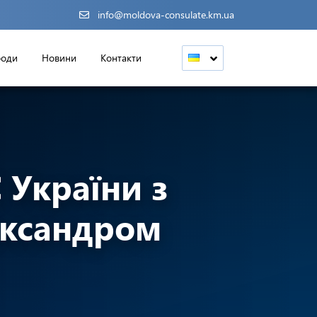
info@moldova-consulate.km.ua
роди
Новини
Контакти
 України з
ександром