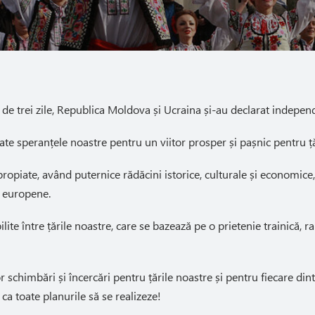
 de trei zile, Republica Moldova și Ucraina și-au declarat indepen
te speranțele noastre pentru un viitor prosper și pașnic pentru ță
opiate, având puternice rădăcini istorice, culturale și economice
i europene.
ilite între țările noastre, care se bazează pe o prietenie trainică, 
 schimbări și încercări pentru țările noastre și pentru fiecare din
 ca toate planurile să se realizeze!