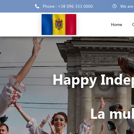
Phone : +38 096 333 0000
We are
Home
Happy Indep
La mul