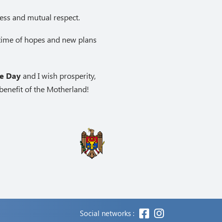
ness and mutual respect.
a time of hopes and new plans
ce Day
and I wish prosperity,
benefit of the Motherland!
Social networks :