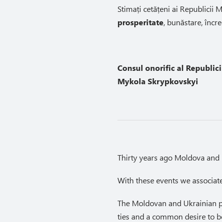
Stimați cetățeni ai Republicii
prosperitate
, bunăstare, încre
Consul onorific al Republic
Mykola Skrypkovskyi
Thirty years ago Moldova and 
With these events we associate 
The Moldovan and Ukrainian peo
ties and a common desire to be