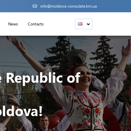
info@moldova-consulate.km.ua
News
Contacts
 Republic of
oldova!