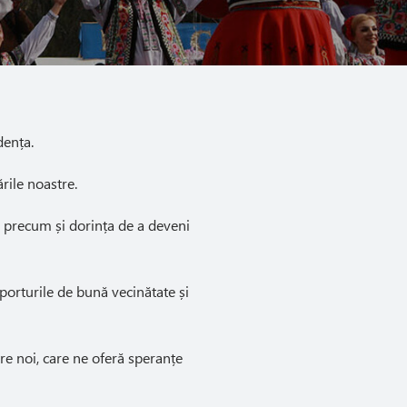
dența.
rile noastre.
, precum și dorința de a deveni
raporturile de bună vecinătate și
tre noi, care ne oferă speranțe