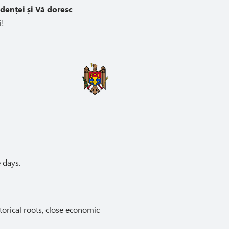
ndenței și Vă doresc
i!
 days.
torical roots, close economic