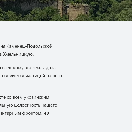
ания Каменец-Подольской
на Хмельницкую.
всех, кому эта земля дала
кто является частицей нашего
те со всем украинским
льную целостность нашего
анитарным фронтом, и я