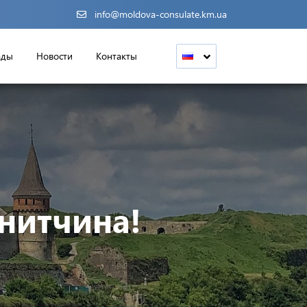
info@moldova-consulate.km.ua
ады
Новости
Контакты
нитчина!