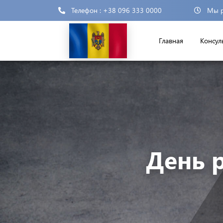
Телефон : +38 096 333 0000
Мы р
Главная
Консул
День 